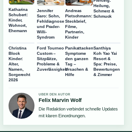
Piercing:
Heilung,
Katharina
Jennifer
Andreas
Schmerz &
Schubert:
Saro: Sohn,
Pietschmann:
Schmuck
Kinder,
Fehldiagnose
Steckbrief,
Wohnort,
und Prader-
Filme,
Ehemann
Willi-
Partnerin,
Syndrom
Kinder
Christina
Ford Tourneo
Panikattacken
Santhiya
Block
Custom –
Symptome
Koh Yao Yai
Kinder:
Sitzplätze,
den ganzen
Resort &
Alter,
Probleme &
Tag –
Spa: Preise,
Namen,
Zuverlässigkeit
Ursachen &
Bewertungen
Sorgerecht
Hilfe
& Zimmer
2026
UBER DEN AUTOR
Felix Marvin Wolf
Die Redaktion verbindet schnelle Updates
mit klaren Einordnungen.