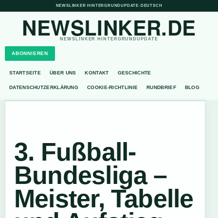
NEWSLINKER HINTERGRUNDUPDATE
•
DEUTSCH
NEWSLINKER.DE
NEWSLINKER HINTERGRUNDUPDATE
ABONNIEREN
STARTSEITE
ÜBER UNS
KONTAKT
GESCHICHTE
DATENSCHUTZERKLÄRUNG
COOKIE-RICHTLINIE
RUNDBRIEF
BLOG
3. Fußball-
Bundesliga –
Meister, Tabelle