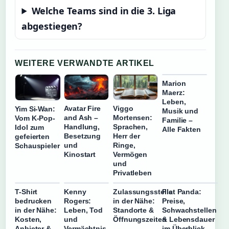
Welche Teams sind in die 3. Liga
abgestiegen?
WEITERE VERWANDTE ARTIKEL
Marion
Maerz:
Leben,
Avatar Fire
Viggo
Yim Si-Wan:
Musik und
and Ash –
Mortensen:
Vom K-Pop-
Familie –
Handlung,
Sprachen,
Idol zum
Alle Fakten
Besetzung
Herr der
gefeierten
und
Ringe,
Schauspieler
Kinostart
Vermögen
und
Privatleben
T-Shirt
Kenny
Zulassungsstelle
Fiat Panda:
bedrucken
Rogers:
in der Nähe:
Preise,
in der Nähe:
Leben, Tod
Standorte &
Schwachstellen
Kosten,
und
Öffnungszeiten
& Lebensdauer
Anbieter &
Vermächtnis
im Überblick