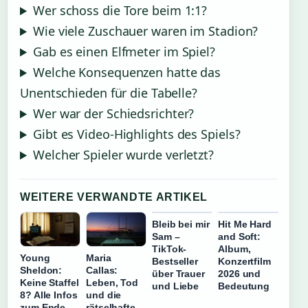
Wer schoss die Tore beim 1:1?
Wie viele Zuschauer waren im Stadion?
Gab es einen Elfmeter im Spiel?
Welche Konsequenzen hatte das
Unentschieden für die Tabelle?
Wer war der Schiedsrichter?
Gibt es Video-Highlights des Spiels?
Welcher Spieler wurde verletzt?
WEITERE VERWANDTE ARTIKEL
Bleib bei mir
Hit Me Hard
Sam –
and Soft:
TikTok-
Album,
Young
Maria
Bestseller
Konzertfilm
Sheldon:
Callas:
über Trauer
2026 und
Keine Staffel
Leben, Tod
und Liebe
Bedeutung
8? Alle Infos
und die
zum Ende
rätselhafte