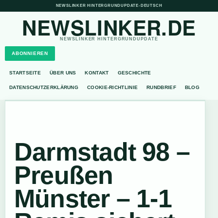
NEWSLINKER HINTERGRUNDUPDATE
•
DEUTSCH
NEWSLINKER.DE
NEWSLINKER HINTERGRUNDUPDATE
ABONNIEREN
STARTSEITE
ÜBER UNS
KONTAKT
GESCHICHTE
DATENSCHUTZERKLÄRUNG
COOKIE-RICHTLINIE
RUNDBRIEF
BLOG
Darmstadt 98 –
Preußen
Münster – 1-1