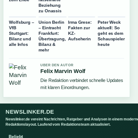
Beziehung
zu Onassis
Wolfsburg –
Union Berlin
Irma Grese:
Peter Weck
VfB
– Eintracht
Fakten zur
aktuell: So
Stuttgart:
Frankfurt:
KZ-
geht es dem
Bilanz und
Übertragung,
Aufseherin
Schauspieler
alle Infos
Bilanz &
heute
mehr
UBER DEN AUTOR
Felix Marvin Wolf
Die Redaktion verbindet schnelle Updates
mit klaren Einordnungen.
NEWSLINKER.DE
Newslinker.de vereint Nachrichten, Ratgeber und Analysen in einem modern
Redaktionslayout. Laufend vom Redaktionsteam aktualisiert.
Beliebt