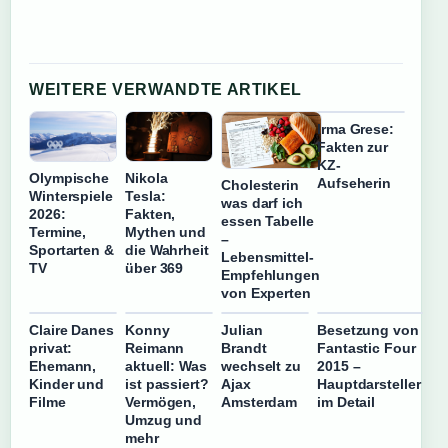
WEITERE VERWANDTE ARTIKEL
Irma Grese:
Fakten zur
KZ-
Olympische
Nikola
Aufseherin
Cholesterin
Winterspiele
Tesla:
was darf ich
2026:
Fakten,
essen Tabelle
Termine,
Mythen und
–
Sportarten &
die Wahrheit
Lebensmittel-
TV
über 369
Empfehlungen
von Experten
Claire Danes
Konny
Julian
Besetzung von
privat:
Reimann
Brandt
Fantastic Four
Ehemann,
aktuell: Was
wechselt zu
2015 –
Kinder und
ist passiert?
Ajax
Hauptdarsteller
Filme
Vermögen,
Amsterdam
im Detail
Umzug und
mehr