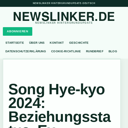
NEWSLINKER HINTERGRUNDUPDATE
•
DEUTSCH
NEWSLINKER.DE
NEWSLINKER HINTERGRUNDUPDATE
ABONNIEREN
STARTSEITE
ÜBER UNS
KONTAKT
GESCHICHTE
DATENSCHUTZERKLÄRUNG
COOKIE-RICHTLINIE
RUNDBRIEF
BLOG
Song Hye-kyo
2024:
Beziehungssta