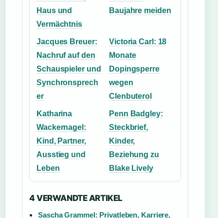
Haus und
Baujahre meiden
Vermächtnis
Jacques Breuer:
Victoria Carl: 18
Nachruf auf den
Monate
Schauspieler und
Dopingsperre
Synchronsprech
wegen
er
Clenbuterol
Katharina
Penn Badgley:
Wackernagel:
Steckbrief,
Kind, Partner,
Kinder,
Ausstieg und
Beziehung zu
Leben
Blake Lively
4 VERWANDTE ARTIKEL
Sascha Grammel: Privatleben, Karriere,