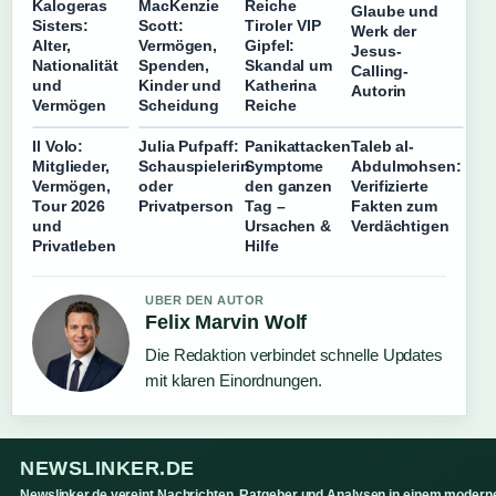
Kalogeras
MacKenzie
Reiche
Glaube und
Sisters:
Scott:
Tiroler VIP
Werk der
Alter,
Vermögen,
Gipfel:
Jesus-
Nationalität
Spenden,
Skandal um
Calling-
und
Kinder und
Katherina
Autorin
Vermögen
Scheidung
Reiche
Il Volo:
Julia Pufpaff:
Panikattacken
Taleb al-
Mitglieder,
Schauspielerin
Symptome
Abdulmohsen:
Vermögen,
oder
den ganzen
Verifizierte
Tour 2026
Privatperson
Tag –
Fakten zum
und
Ursachen &
Verdächtigen
Privatleben
Hilfe
UBER DEN AUTOR
Felix Marvin Wolf
Die Redaktion verbindet schnelle Updates
mit klaren Einordnungen.
NEWSLINKER.DE
Newslinker.de vereint Nachrichten, Ratgeber und Analysen in einem modern