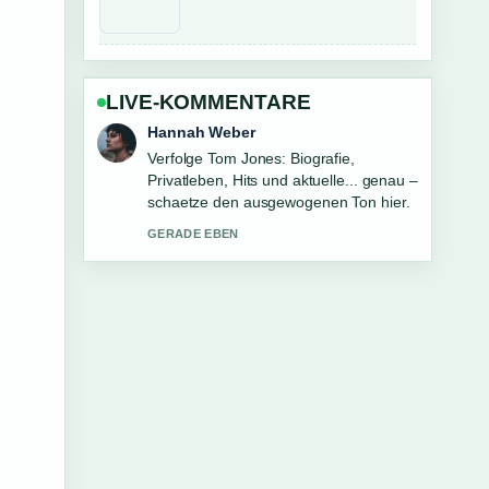
LIVE-KOMMENTARE
Tim Vogel
Hilfreicher Kontext zu Julian Brandt
wechselt zu Ajax Amsterdam. Bitte
haltet diesen Liveticker aktuell.
3 MIN ZUVOR