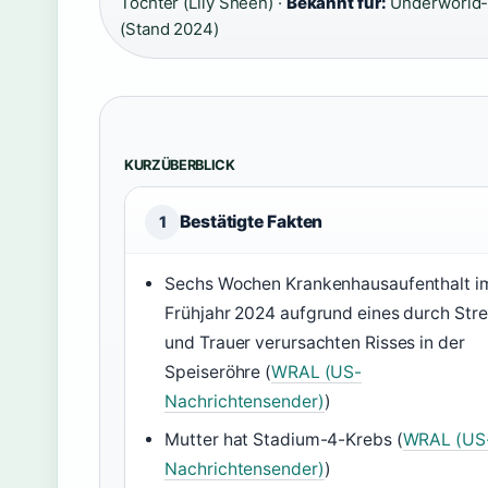
Tochter (Lily Sheen) ·
Bekannt für:
Underworld-
(Stand 2024)
KURZÜBERBLICK
Bestätigte Fakten
1
Sechs Wochen Krankenhausaufenthalt i
Frühjahr 2024 aufgrund eines durch Str
und Trauer verursachten Risses in der
Speiseröhre (
WRAL (US-
Nachrichtensender)
)
Mutter hat Stadium-4-Krebs (
WRAL (US
Nachrichtensender)
)