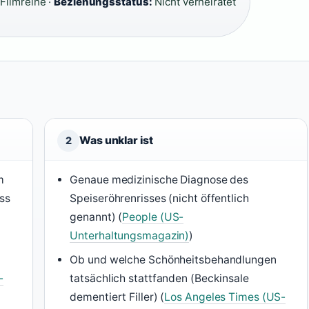
Filmreihe ·
Beziehungsstatus:
Nicht verheiratet
Was unklar ist
2
m
Genaue medizinische Diagnose des
ess
Speiseröhrenrisses (nicht öffentlich
genannt) (
People (US-
Unterhaltungsmagazin)
)
Ob und welche Schönheitsbehandlungen
-
tatsächlich stattfanden (Beckinsale
dementiert Filler) (
Los Angeles Times (US-