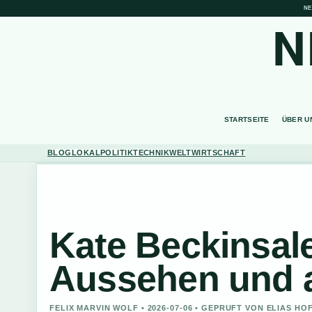
NE
N
STARTSEITE
ÜBER U
BLOG
LOKAL
POLITIK
TECHNIK
WELT
WIRTSCHAFT
Kate Beckinsale
Aussehen und a
FELIX MARVIN WOLF • 2026-07-06 • GEPRUFT VON ELIAS H