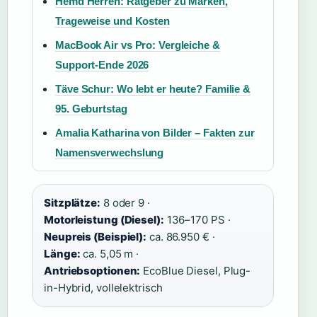
Hemd Herren: Ratgeber zu Marken,
Trageweise und Kosten
MacBook Air vs Pro: Vergleiche &
Support-Ende 2026
Täve Schur: Wo lebt er heute? Familie &
95. Geburtstag
Amalia Katharina von Bilder – Fakten zur
Namensverwechslung
Sitzplätze:
8 oder 9 ·
Motorleistung (Diesel):
136–170 PS ·
Neupreis (Beispiel):
ca. 86.950 € ·
Länge:
ca. 5,05 m ·
Antriebsoptionen:
EcoBlue Diesel, Plug-
in-Hybrid, vollelektrisch