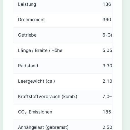
Leistung
136 PS (100
Drehmoment
360 Nm bei 
Getriebe
6-Gang-Scha
Länge / Breite / Höhe
5.050 mm / 2
Radstand
3.300 mm
Leergewicht (ca.)
2.100 kg (8-
Kraftstoffverbrauch (komb.)
7,0–8,5 l/10
CO₂-Emissionen
185–225 g/
Anhängelast (gebremst)
2.500 kg (12