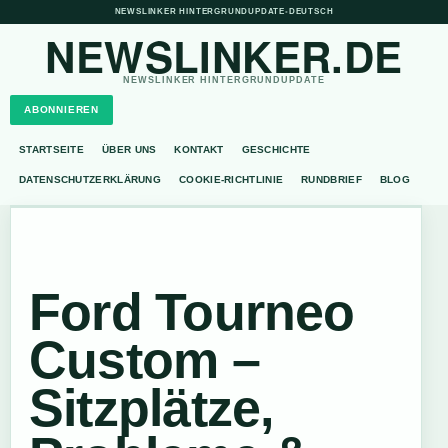
NEWSLINKER HINTERGRUNDUPDATE
•
DEUTSCH
NEWSLINKER.DE
NEWSLINKER HINTERGRUNDUPDATE
ABONNIEREN
STARTSEITE
ÜBER UNS
KONTAKT
GESCHICHTE
DATENSCHUTZERKLÄRUNG
COOKIE-RICHTLINIE
RUNDBRIEF
BLOG
Ford Tourneo
Custom –
Sitzplätze,