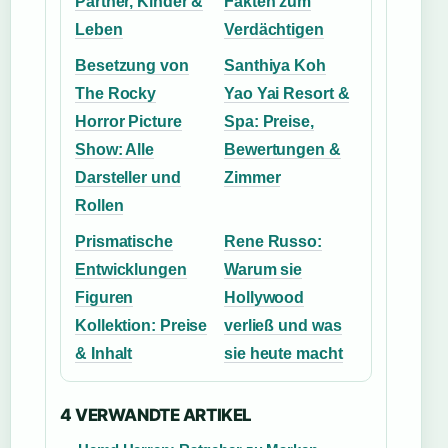
Partner, Kinder &
Fakten zum
Leben
Verdächtigen
Besetzung von
Santhiya Koh
The Rocky
Yao Yai Resort &
Horror Picture
Spa: Preise,
Show: Alle
Bewertungen &
Darsteller und
Zimmer
Rollen
Prismatische
Rene Russo:
Entwicklungen
Warum sie
Figuren
Hollywood
Kollektion: Preise
verließ und was
& Inhalt
sie heute macht
4 VERWANDTE ARTIKEL