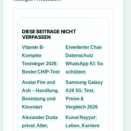
DIESE BEITRAGE NICHT
VERPASSEN
Vitamin B-
Erweiterter Chat-
Komplex
Datenschutz
Testsieger 2026:
WhatsApp KI: So
Bester CHIP-Test
schützen
Avatar Fire and
Samsung Galaxy
Ash – Handlung,
A26 5G: Test,
Besetzung und
Preise &
Kinostart
Vergleich 2026
Alexander Duda
Kunal Nayyar:
privat: Alter,
Leben, Karriere