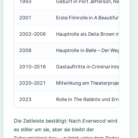
1993
Geburt in Port Jefferson, New York, 
2001
Erste Filmrolle in
A Beautiful Mind
(Wi
2002–2006
Hauptrolle als Delia Brown in
Everwo
2008
Hauptrolle in
Belle – Der Weg zum Gl
2010–2016
Gastauftritte in
Criminal Intent
,
One L
2020–2021
Mitwirkung am Theaterprojekt
Theat
2023
Rolle in
The Rabbits
und Ernennung zu
Die Zeitleiste bestätigt: Nach
Everwood
wird
es stiller um sie, aber sie bleibt der