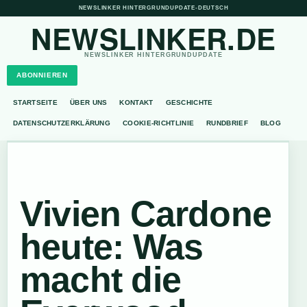
NEWSLINKER HINTERGRUNDUPDATE
•
DEUTSCH
NEWSLINKER.DE
NEWSLINKER HINTERGRUNDUPDATE
ABONNIEREN
STARTSEITE
ÜBER UNS
KONTAKT
GESCHICHTE
DATENSCHUTZERKLÄRUNG
COOKIE-RICHTLINIE
RUNDBRIEF
BLOG
Vivien Cardone
heute: Was
macht die