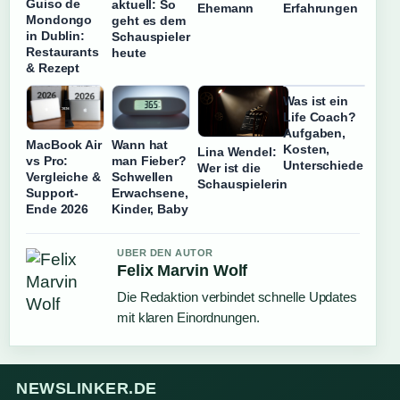
Guiso de
aktuell: So
Ehemann
Erfahrungen
Mondongo
geht es dem
in Dublin:
Schauspieler
Restaurants
heute
& Rezept
Was ist ein
Life Coach?
Aufgaben,
MacBook Air
Wann hat
Kosten,
Lina Wendel:
vs Pro:
man Fieber?
Unterschiede
Wer ist die
Vergleiche &
Schwellen
Schauspielerin
Support-
Erwachsene,
Ende 2026
Kinder, Baby
UBER DEN AUTOR
Felix Marvin Wolf
Die Redaktion verbindet schnelle Updates
mit klaren Einordnungen.
NEWSLINKER.DE