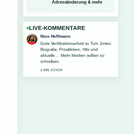
Adressänderung & mehr
LIVE-KOMMENTARE
Hannah Weber
Starke Einordnung zu Julian Brandt
wechselt zu Ajax Amsterdam. Das ist
die klarste Zusammenfassung, die ich
heute gesehen habe.
4 MIN ZUVOR