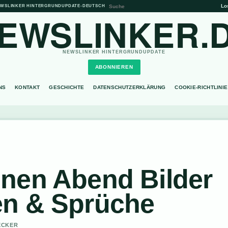
Lo
WSLINKER HINTERGRUNDUPDATE
•
DEUTSCH
EWSLINKER.
NEWSLINKER HINTERGRUNDUPDATE
ABONNIEREN
NS
KONTAKT
GESCHICHTE
DATENSCHUTZERKLÄRUNG
COOKIE-RICHTLINIE
nen Abend Bilder
en & Sprüche
BECKER