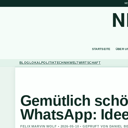
NE
N
STARTSEITE
ÜBER U
BLOG
LOKAL
POLITIK
TECHNIK
WELT
WIRTSCHAFT
Gemütlich schö
WhatsApp: Ide
FELIX MARVIN WOLF • 2026-05-10 • GEPRUFT VON DANIEL 