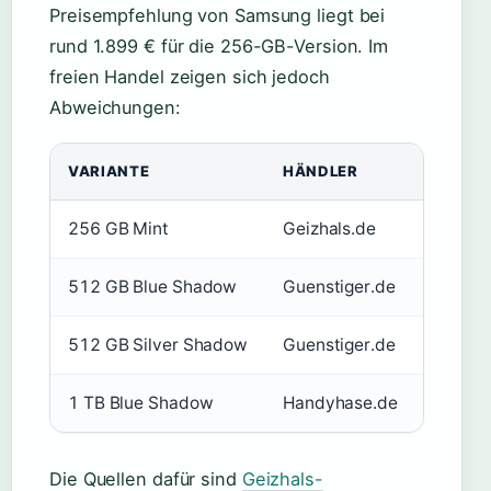
Preisempfehlung von Samsung liegt bei
rund 1.899 € für die 256-GB-Version. Im
freien Handel zeigen sich jedoch
Abweichungen:
VARIANTE
HÄNDLER
PREIS 
256 GB Mint
Geizhals.de
1.474,
512 GB Blue Shadow
Guenstiger.de
1.549,
512 GB Silver Shadow
Guenstiger.de
1.579,
1 TB Blue Shadow
Handyhase.de
1.879,
Die Quellen dafür sind
Geizhals-