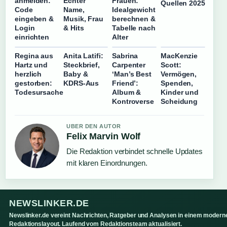
anmelden:
Echter
Frauen:
Quellen 2025
Code
Name,
Idealgewicht
eingeben &
Musik, Frau
berechnen &
Login
& Hits
Tabelle nach
einrichten
Alter
Regina aus
Anita Latifi:
Sabrina
MacKenzie
Hartz und
Steckbrief,
Carpenter
Scott:
herzlich
Baby &
‘Man’s Best
Vermögen,
gestorben:
KDRS-Aus
Friend’:
Spenden,
Todesursache
Album &
Kinder und
Kontroverse
Scheidung
UBER DEN AUTOR
Felix Marvin Wolf
Die Redaktion verbindet schnelle Updates
mit klaren Einordnungen.
NEWSLINKER.DE
Newslinker.de vereint Nachrichten, Ratgeber und Analysen in einem modern
Redaktionslayout. Laufend vom Redaktionsteam aktualisiert.