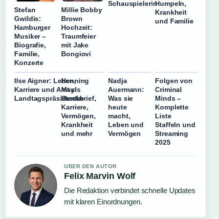
Schauspielerin
Humpeln,
Stefan
Millie Bobby
Krankheit
Gwildis:
Brown
und Familie
Hamburger
Hochzeit:
Musiker –
Traumfeier
Biografie,
mit Jake
Familie,
Bongiovi
Konzerte
Ilse Aigner: Leben,
Henning
Nadja
Folgen von
Karriere und Amt als
May:
Auermann:
Criminal
Landtagspräsidentin
Steckbrief,
Was sie
Minds –
Karriere,
heute
Komplette
Vermögen,
macht,
Liste
Krankheit
Leben und
Staffeln und
und mehr
Vermögen
Streaming
2025
UBER DEN AUTOR
Felix Marvin Wolf
Die Redaktion verbindet schnelle Updates
mit klaren Einordnungen.