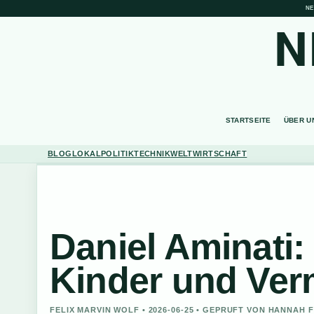
NE
N
STARTSEITE
ÜBER U
BLOG
LOKAL
POLITIK
TECHNIK
WELT
WIRTSCHAFT
Daniel Aminati:
Kinder und Ve
FELIX MARVIN WOLF • 2026-06-25 • GEPRUFT VON HANNAH 