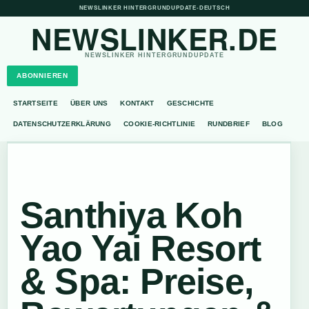
NEWSLINKER HINTERGRUNDUPDATE
•
DEUTSCH
NEWSLINKER.DE
NEWSLINKER HINTERGRUNDUPDATE
ABONNIEREN
STARTSEITE
ÜBER UNS
KONTAKT
GESCHICHTE
DATENSCHUTZERKLÄRUNG
COOKIE-RICHTLINIE
RUNDBRIEF
BLOG
Santhiya Koh
Yao Yai Resort
& Spa: Preise,