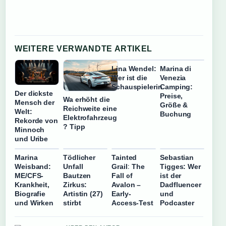
WEITERE VERWANDTE ARTIKEL
Lina Wendel:
Marina di
Wer ist die
Venezia
Schauspielerin
Camping:
Der dickste
Preise,
Wa erhöht die
Mensch der
Größe &
Reichweite eine
Welt:
Buchung
Elektrofahrzeug
Rekorde von
? Tipp
Minnoch
und Uribe
Marina
Tödlicher
Tainted
Sebastian
Weisband:
Unfall
Grail: The
Tigges: Wer
ME/CFS-
Bautzen
Fall of
ist der
Krankheit,
Zirkus:
Avalon –
Dadfluencer
Biografie
Artistin (27)
Early-
und
und Wirken
stirbt
Access-Test
Podcaster