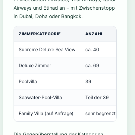
Airways und Etihad an – mit Zwischenstopp
in Dubai, Doha oder Bangkok.
ZIMMERKATEGORIE
ANZAHL
BES
Supreme Deluxe Sea View
ca. 40
Meer
Deluxe Zimmer
ca. 69
Gart
Poolvilla
39
Priv
Seawater-Pool-Villa
Teil der 39
Pool
Family Villa (auf Anfrage)
sehr begrenzt
Zwei
Die Gegenüberstellung der Kategorien