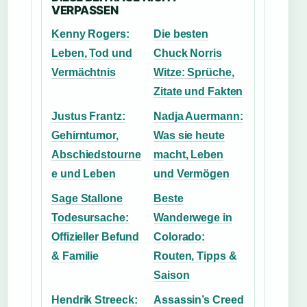
VERPASSEN
Kenny Rogers:
Die besten
Leben, Tod und
Chuck Norris
Vermächtnis
Witze: Sprüche,
Zitate und Fakten
Justus Frantz:
Nadja Auermann:
Gehirntumor,
Was sie heute
Abschiedstourne
macht, Leben
e und Leben
und Vermögen
Sage Stallone
Beste
Todesursache:
Wanderwege in
Offizieller Befund
Colorado:
& Familie
Routen, Tipps &
Saison
Hendrik Streeck:
Assassin’s Creed