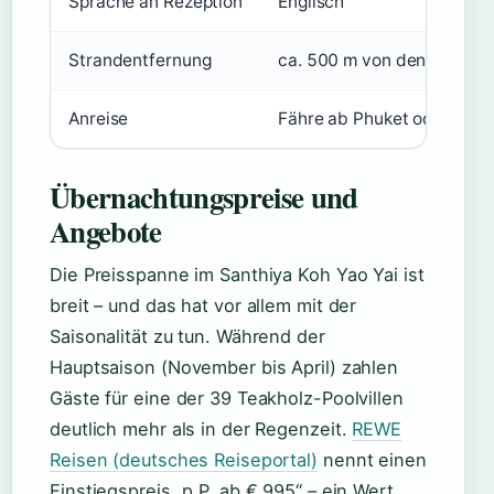
Sprache an Rezeption
Englisch
Strandentfernung
ca. 500 m von den Zimmer
Anreise
Fähre ab Phuket oder Krab
Übernachtungspreise und
Angebote
Die Preisspanne im Santhiya Koh Yao Yai ist
breit – und das hat vor allem mit der
Saisonalität zu tun. Während der
Hauptsaison (November bis April) zahlen
Gäste für eine der 39 Teakholz-Poolvillen
deutlich mehr als in der Regenzeit.
REWE
Reisen (deutsches Reiseportal)
nennt einen
Einstiegspreis „p.P. ab € 995“ – ein Wert,