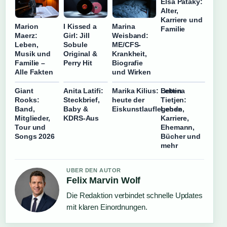
Elsa Pataky:
Alter,
Karriere und
Marion
I Kissed a
Marina
Familie
Maerz:
Girl: Jill
Weisband:
Leben,
Sobule
ME/CFS-
Musik und
Original &
Krankheit,
Familie –
Perry Hit
Biografie
Alle Fakten
und Wirken
Giant
Anita Latifi:
Marika Kilius: Leben
Bettina
Rooks:
Steckbrief,
heute der
Tietjen:
Band,
Baby &
Eiskunstlauflegende
Leben,
Mitglieder,
KDRS-Aus
Karriere,
Tour und
Ehemann,
Songs 2026
Bücher und
mehr
UBER DEN AUTOR
Felix Marvin Wolf
Die Redaktion verbindet schnelle Updates
mit klaren Einordnungen.