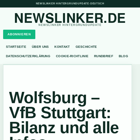
NEWSLINKER HINTERGRUNDUPDATE
•
DEUTSCH
NEWSLINKER.DE
NEWSLINKER HINTERGRUNDUPDATE
ABONNIEREN
STARTSEITE
ÜBER UNS
KONTAKT
GESCHICHTE
DATENSCHUTZERKLÄRUNG
COOKIE-RICHTLINIE
RUNDBRIEF
BLOG
Wolfsburg –
VfB Stuttgart:
Bilanz und alle