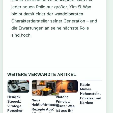
jeder neuen Rolle nur größer. Yim Si-Wan
bleibt damit einer der wandelbarsten
Charakterdarsteller seiner Generation – und
die Erwartungen an seine nächste Rolle
sind hoch.
WEITERE VERWANDTE ARTIKEL
Katrin
Müller-
Hohenstein:
Hendrik
Victoria
Privates und
Ninja
Streeck:
Principal
Karriere
Heißluftfritteuse
Virologe,
heute: Was
Rezepte App:
Forscher
ist aus ihr