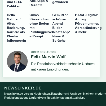
Alle Apps &
und CDU-
geworden
Rezepte
Politiker
Hella
Omas
Gemütlich
BAföG Digital:
Gabbert:
Käsekuchen
schönen
Antrag,
Alter,
ohne Boden
Abend
Fördernummer,
Beziehung,
mit
Bilder
Adressänderung
Karriere als
Puddingpulver
WhatsApp:
& mehr
Pferde-
– Rezept
Ideen &
Influencerin
Sprüche
UBER DEN AUTOR
Felix Marvin Wolf
Die Redaktion verbindet schnelle Updates
mit klaren Einordnungen.
NEWSLINKER.DE
Newslinker.de vereint Nachrichten, Ratgeber und Analysen in einem modern
Redaktionslayout. Laufend vom Redaktionsteam aktualisiert.