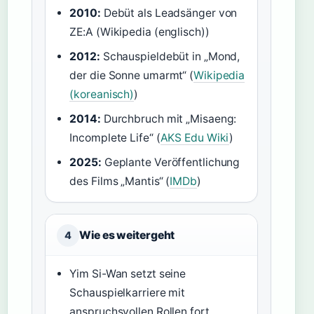
2010:
Debüt als Leadsänger von
ZE:A (Wikipedia (englisch))
2012:
Schauspieldebüt in „Mond,
der die Sonne umarmt“ (
Wikipedia
(koreanisch)
)
2014:
Durchbruch mit „Misaeng:
Incomplete Life“ (
AKS Edu Wiki
)
2025:
Geplante Veröffentlichung
des Films „Mantis“ (
IMDb
)
Wie es weitergeht
4
Yim Si-Wan setzt seine
Schauspielkarriere mit
anspruchsvollen Rollen fort,