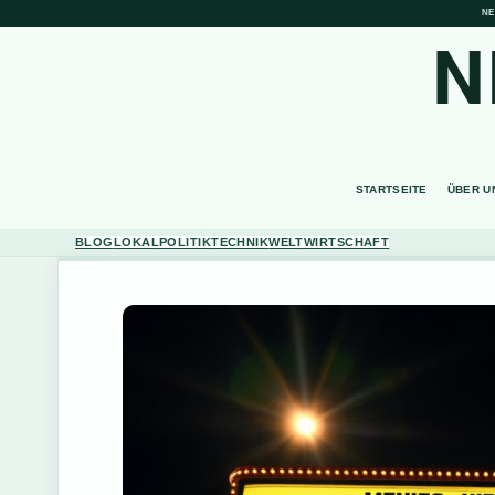
NE
N
STARTSEITE
ÜBER U
BLOG
LOKAL
POLITIK
TECHNIK
WELT
WIRTSCHAFT