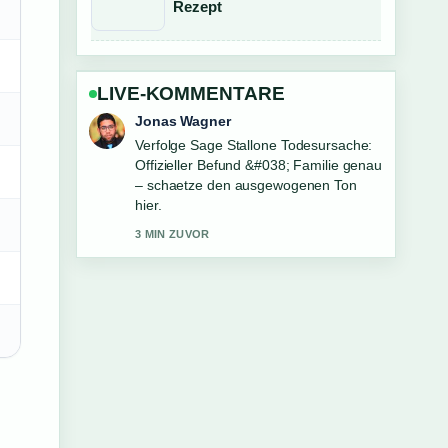
Rezept
LIVE-KOMMENTARE
Lena Schmidt
Hilfreicher Kontext zu Tom Jones:
Biografie, Privatleben, Hits und
aktuelle.... Bitte haltet diesen Liveticker
aktuell.
5 MIN ZUVOR