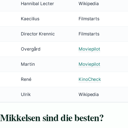
5
Hannibal Lecter
Wikipedia
Kaecilius
Filmstarts
Director Krennic
Filmstarts
Overgård
Moviepilot
Martin
Moviepilot
René
KinoCheck
Ulrik
Wikipedia
Mikkelsen sind die besten?