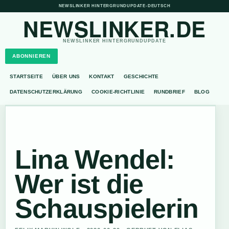
NEWSLINKER HINTERGRUNDUPDATE
•
DEUTSCH
NEWSLINKER.DE
NEWSLINKER HINTERGRUNDUPDATE
ABONNIEREN
STARTSEITE
ÜBER UNS
KONTAKT
GESCHICHTE
DATENSCHUTZERKLÄRUNG
COOKIE-RICHTLINIE
RUNDBRIEF
BLOG
Lina Wendel:
Wer ist die
Schauspielerin