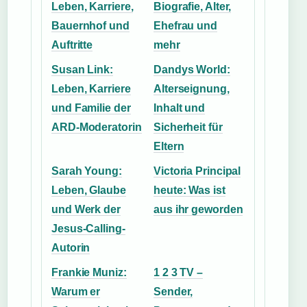
Leben, Karriere,
Biografie, Alter,
Bauernhof und
Ehefrau und
Auftritte
mehr
Susan Link:
Dandys World:
Leben, Karriere
Alterseignung,
und Familie der
Inhalt und
ARD-Moderatorin
Sicherheit für
Eltern
Sarah Young:
Victoria Principal
Leben, Glaube
heute: Was ist
und Werk der
aus ihr geworden
Jesus-Calling-
Autorin
Frankie Muniz:
1 2 3 TV –
Warum er
Sender,