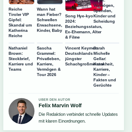
Scott:
Vermögen,
Reiche
Wann hat
Spenden,
Tiroler VIP
man Fieber?
Kinder und
Song Hye-kyo
Gipfel:
Schwellen
Scheidung
2024:
Skandal um
Erwachsene,
Beziehungsstatus,
Katherina
Kinder, Baby
Ex-Ehemann, Alter
Reiche
& Filme
Nathaniel
Sascha
Vincent Keymer:
Sarah
Brown:
Grammel:
Deutschlands
Michelle
Steckbrief,
Privatleben,
jüngster
Gellar:
Karriere und
Karriere,
Schachgroßmeister
Krankheit,
Teams
Vermögen &
Karriere,
Tour 2026
Kinder –
Fakten und
Gerüchte
UBER DEN AUTOR
Felix Marvin Wolf
Die Redaktion verbindet schnelle Updates
mit klaren Einordnungen.