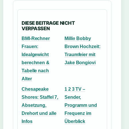
DIESE BEITRAGE NICHT
VERPASSEN
BMI-Rechner
Millie Bobby
Frauen:
Brown Hochzeit:
Idealgewicht
Traumfeier mit
berechnen &
Jake Bongiovi
Tabelle nach
Alter
Chesapeake
1 2 3 TV –
Shores: Staffel 7,
Sender,
Absetzung,
Programm und
Drehort und alle
Frequenz im
Infos
Überblick