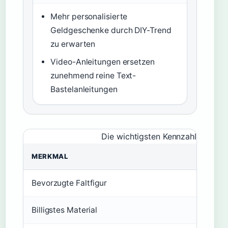
Mehr personalisierte
Geldgeschenke durch DIY-Trend
zu erwarten
Video-Anleitungen ersetzen
zunehmend reine Text-
Bastelanleitungen
Die wichtigsten Kennzahlen zu G
MERKMAL
Bevorzugte Faltfigur
H
Billigstes Material
Z