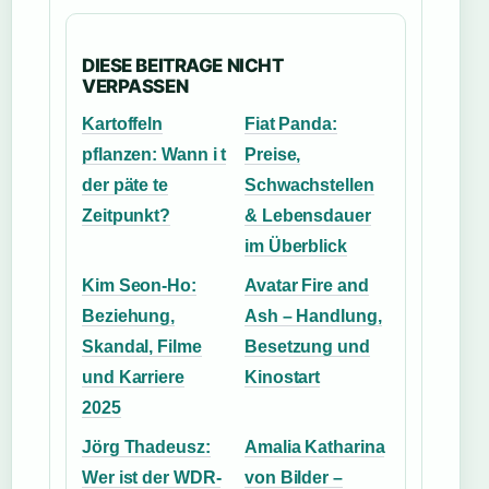
DIESE BEITRAGE NICHT
VERPASSEN
Kartoffeln
Fiat Panda:
pflanzen: Wann i t
Preise,
der päte te
Schwachstellen
Zeitpunkt?
& Lebensdauer
im Überblick
Kim Seon-Ho:
Avatar Fire and
Beziehung,
Ash – Handlung,
Skandal, Filme
Besetzung und
und Karriere
Kinostart
2025
Jörg Thadeusz:
Amalia Katharina
Wer ist der WDR-
von Bilder –