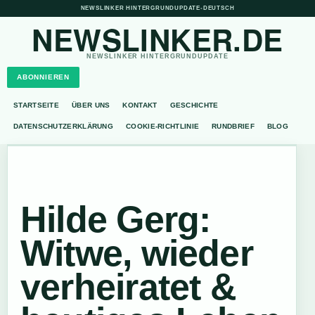
NEWSLINKER HINTERGRUNDUPDATE
•
DEUTSCH
NEWSLINKER.DE
NEWSLINKER HINTERGRUNDUPDATE
ABONNIEREN
STARTSEITE
ÜBER UNS
KONTAKT
GESCHICHTE
DATENSCHUTZERKLÄRUNG
COOKIE-RICHTLINIE
RUNDBRIEF
BLOG
Hilde Gerg:
Witwe, wieder
verheiratet &