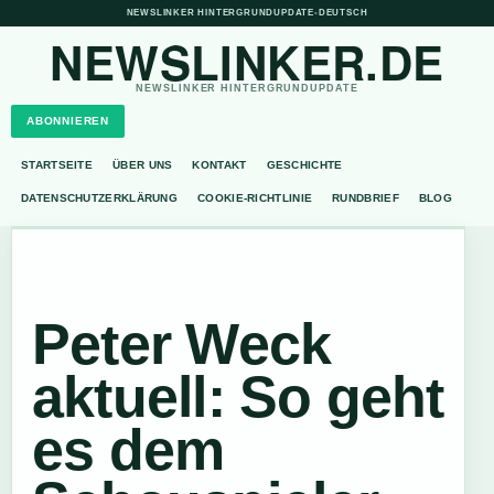
NEWSLINKER HINTERGRUNDUPDATE
•
DEUTSCH
NEWSLINKER.DE
NEWSLINKER HINTERGRUNDUPDATE
ABONNIEREN
STARTSEITE
ÜBER UNS
KONTAKT
GESCHICHTE
DATENSCHUTZERKLÄRUNG
COOKIE-RICHTLINIE
RUNDBRIEF
BLOG
Peter Weck
aktuell: So geht
es dem