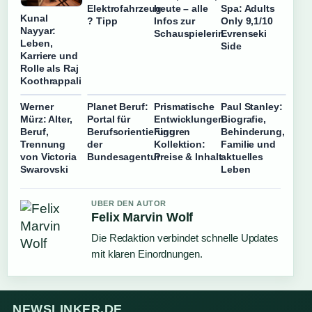
Elektrofahrzeug
heute – alle
Spa: Adults
Kunal
? Tipp
Infos zur
Only 9,1/10
Nayyar:
Schauspielerin
Evrenseki
Leben,
Side
Karriere und
Rolle als Raj
Koothrappali
Werner
Planet Beruf:
Prismatische
Paul Stanley:
Mürz: Alter,
Portal für
Entwicklungen
Biografie,
Beruf,
Berufsorientierung
Figuren
Behinderung,
Trennung
der
Kollektion:
Familie und
von Victoria
Bundesagentur
Preise & Inhalt
aktuelles
Swarovski
Leben
UBER DEN AUTOR
Felix Marvin Wolf
Die Redaktion verbindet schnelle Updates
mit klaren Einordnungen.
NEWSLINKER.DE