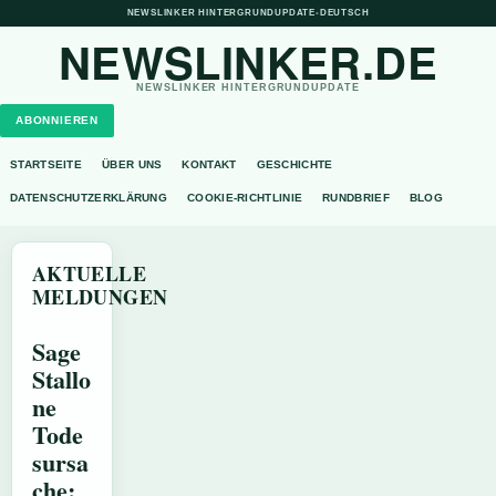
NEWSLINKER HINTERGRUNDUPDATE
•
DEUTSCH
NEWSLINKER.DE
NEWSLINKER HINTERGRUNDUPDATE
ABONNIEREN
STARTSEITE
ÜBER UNS
KONTAKT
GESCHICHTE
DATENSCHUTZERKLÄRUNG
COOKIE-RICHTLINIE
RUNDBRIEF
BLOG
AKTUELLE
MELDUNGEN
Sage
Stallo
ne
Tode
sursa
che: