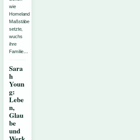
wie
Homeland
Maßstäbe
setzte,
wuchs
ihre
Familie…
Sara
h
Youn
g:
Lebe
n,
Glau
be
und
Werk