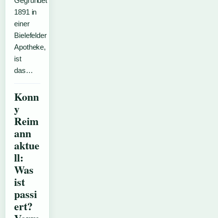
Gegründet
1891 in
einer
Bielefelder
Apotheke,
ist
das…
Konn
y
Reim
ann
aktue
ll:
Was
ist
passi
ert?