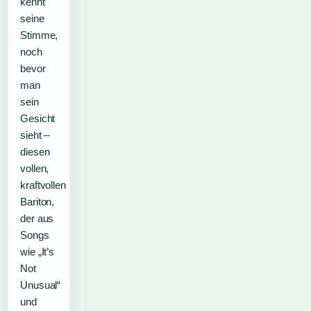
kennt
seine
Stimme,
noch
bevor
man
sein
Gesicht
sieht –
diesen
vollen,
kraftvollen
Bariton,
der aus
Songs
wie „It’s
Not
Unusual“
und