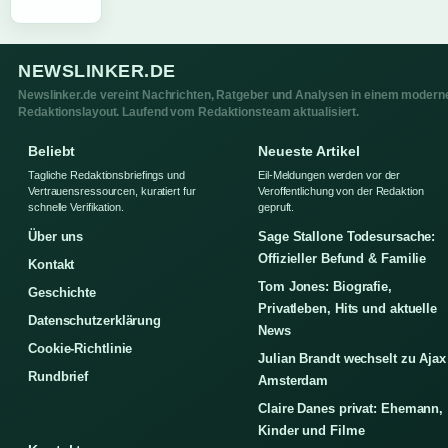
NEWSLINKER.DE
Newslinker.de vereint Nachrichten, Ratgeber und Analysen in einem modern
Redaktionslayout. Laufend vom Redaktionsteam aktualisiert.
Beliebt
Neueste Artikel
Tagliche Redaktionsbriefings und
Eil-Meldungen werden vor der
Vertrauensressourcen, kuratiert fur
Veroffentlichung von der Redaktion
schnelle Verifikation.
gepruft.
Über uns
Sage Stallone Todesursache:
Offizieller Befund & Familie
Kontakt
Tom Jones: Biografie,
Geschichte
Privatleben, Hits und aktuelle
Datenschutzerklärung
News
Cookie-Richtlinie
Julian Brandt wechselt zu Ajax
Rundbrief
Amsterdam
Claire Danes privat: Ehemann,
Kinder und Filme