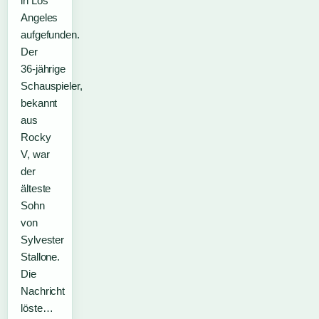
in Los
Angeles
aufgefunden.
Der
36‑jährige
Schauspieler,
bekannt
aus
Rocky
V, war
der
älteste
Sohn
von
Sylvester
Stallone.
Die
Nachricht
löste…